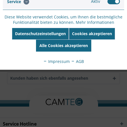
Aktiv
Service
Hersteller Artikel-
Nr:
DHI-VTO4202F-MS
Diese Website verwendet Cookies, um Ihnen die bestmögliche
EAN:
6939554918445
Funktionalität bieten zu können.
Mehr Informationen
Beschreibung
Datenschutzeinstellungen
Cookies akzeptieren
DHI-VTO4202F-P-S2 vorausgesetzt Ganze Höhe
mehr
Alle Cookies akzeptieren
Bewertungen
0
Impressum
AGB
Bewertungen lesen, schreiben und diskutieren...
mehr
Kunden haben sich ebenfalls angesehen
Service Hotline