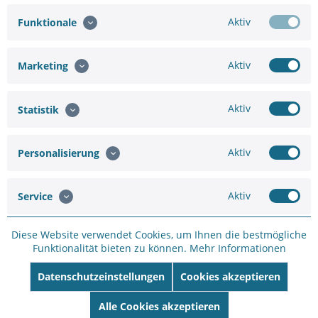
Aktiv
Funktionale
Aktiv
Marketing
Aktiv
Statistik
Yale Linus Smart Lock Anthrazit Set
Vorteile auf einen Blick Kontrolle per App: Verwalte mit Yale
Aktiv
Personalisierung
Access von überall aus den Zutritt zu Deinem Zuhause
Einfache Installation: Passend zu einem breiten Spektrum
von Türen Verbinde Dein Linus® Smart Lock mit Amazon
Aktiv
Alexa,...
Service
339,00 €
409,32 €
Diese Website verwendet Cookies, um Ihnen die bestmögliche
Merken
Funktionalität bieten zu können.
Mehr Informationen
Datenschutzeinstellungen
Cookies akzeptieren
Alle Cookies akzeptieren