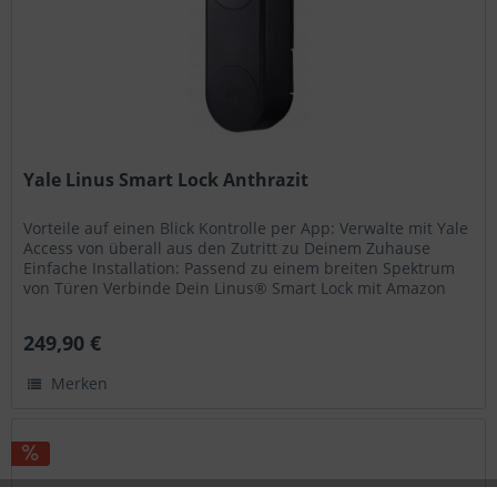
Yale Linus Smart Lock Anthrazit
Vorteile auf einen Blick Kontrolle per App: Verwalte mit Yale
Access von überall aus den Zutritt zu Deinem Zuhause
Einfache Installation: Passend zu einem breiten Spektrum
von Türen Verbinde Dein Linus® Smart Lock mit Amazon
Alexa,...
249,90 €
Merken