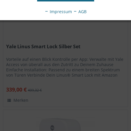
Impressum
AGB
Yale Linus Smart Lock Silber Set
Vorteile auf einen Blick Kontrolle per App: Verwalte mit Yale
Access von überall aus den Zutritt zu Deinem Zuhause
Einfache Installation: Passend zu einem breiten Spektrum
von Türen Verbinde Dein Linus® Smart Lock mit Amazon
Alexa,...
339,00 €
409,32 €
Merken