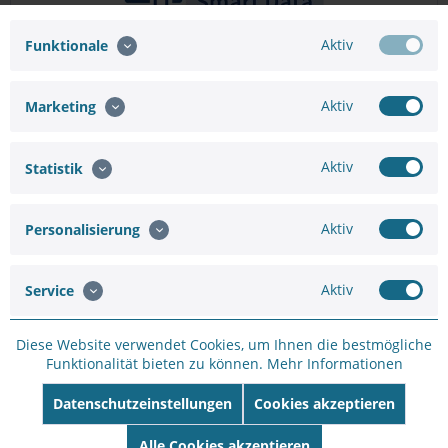
Aktiv
Funktionale
MOBOTIX Mx-SW-MC-SDATA MxMC Smart Data
Aktiv
Marketing
Lizenz
MOBOTIX Lizenz zur Einbindung einer externen
Datenquelle (Smart Data Source) an einem MxMC-
Aktiv
Statistik
Arbeitsplatz (ab MxMC 2.1)  Nutzung zeitlich unbefristet,
keine Begrenzung der Nutzeranzahl pro Arbeitsplatz 
Download via externem Lizenzportal...
Aktiv
Personalisierung
287,75 €
359,69 €
Merken
Aktiv
Service
Diese Website verwendet Cookies, um Ihnen die bestmögliche
Funktionalität bieten zu können.
Mehr Informationen
Datenschutzeinstellungen
Cookies akzeptieren
Alle Cookies akzeptieren