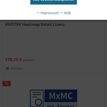
Impressum
AGB
VIVOTEK Heatmap Retail Lizenz
178,15 €
209,58 €
Merken