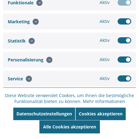
Aktiv
Funktionale
Aktiv
Marketing
AXIS A9188 Netzwerk-E/A-Relaismodul
Aktiv
Statistik
Mit seinen acht C-Relais eignet sich das A9188-VE bestens
für die Integration des AXIS A1001-Netzwerk-Tür-Controllers
in Fahrstuhlsysteme für die Etagen-Zugangsverwaltung. Es
Aktiv
Personalisierung
lässt sich außerdem zur Erweiterung der Funktionen von
Axis...
Aktiv
Service
678,60 €
848,24 €
Merken
Diese Website verwendet Cookies, um Ihnen die bestmögliche
Funktionalität bieten zu können.
Mehr Informationen
Datenschutzeinstellungen
Cookies akzeptieren
Alle Cookies akzeptieren