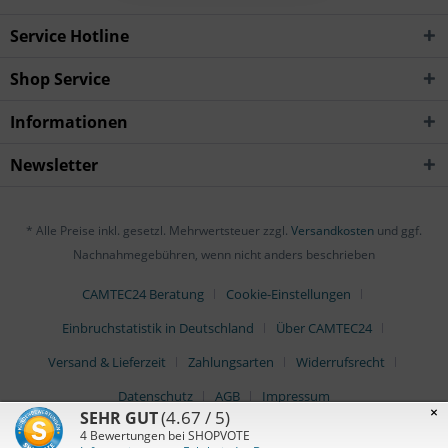
Service Hotline
Shop Service
Informationen
Newsletter
* Alle Preise inkl. gesetzl. Mehrwertsteuer zzgl.
Versandkosten
und ggf.
Nachnahmegebühren, wenn nicht anders beschrieben
CAMTEC24 Beratung
Cookie-Einstellungen
Einbruchstatistik in Deutschland
Über CAMTEC24
Versand & Lieferzeit
Zahlungsarten
Widerrufsrecht
Datenschutz
AGB
Impressum
×
(4.67 / 5)
SEHR GUT
4
Bewertungen bei SHOPVOTE