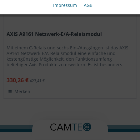
Impressum
AGB
AXIS A9161 Netzwerk-E/A-Relaismodul
Mit einem C-Relais und sechs Ein-/Ausgängen ist das AXIS
A9161 Netzwerk-E/A-Relaismodul eine einfache und
kostengünstige Möglichkeit, den Funktionsumfang
beliebiger Axis Produkte zu erweitern. Es ist besonders
hilfreich für die...
330,26 €
423,41 €
Merken