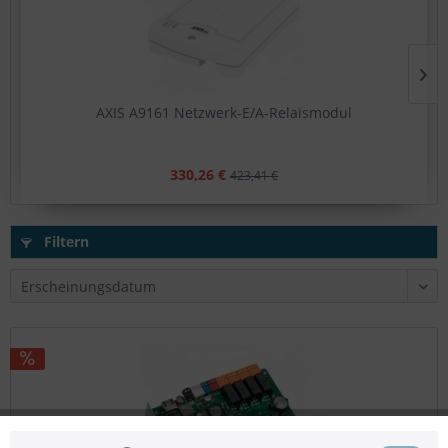
AXIS A9161 Netzwerk-E/A-Relaismodul
330,26 €
423,41 €
Filtern