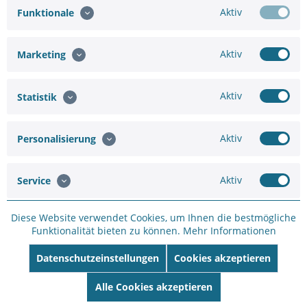
Aktiv
Funktionale
Aktiv
Marketing
VIVOTEK SFP-1000-CPTX-X1I Gigabit Industrie SFP...
Aktiv
Statistik
Gigabit SFP zu RJ45 Transceiver-Modul Betriebstemperatur:
-40°C bis 85°C
Aktiv
Personalisierung
Aktiv
Service
115,31 €
135,66 €
Diese Website verwendet Cookies, um Ihnen die bestmögliche
Merken
Funktionalität bieten zu können.
Mehr Informationen
Datenschutzeinstellungen
Cookies akzeptieren
Alle Cookies akzeptieren