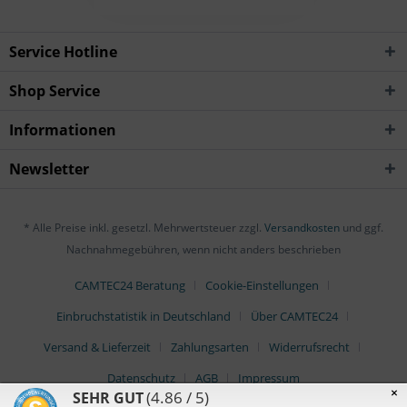
Service Hotline
Shop Service
Informationen
Newsletter
* Alle Preise inkl. gesetzl. Mehrwertsteuer zzgl.
Versandkosten
und ggf.
Nachnahmegebühren, wenn nicht anders beschrieben
CAMTEC24 Beratung
Cookie-Einstellungen
Einbruchstatistik in Deutschland
Über CAMTEC24
Versand & Lieferzeit
Zahlungsarten
Widerrufsrecht
Datenschutz
AGB
Impressum
×
(4.86 / 5)
SEHR GUT