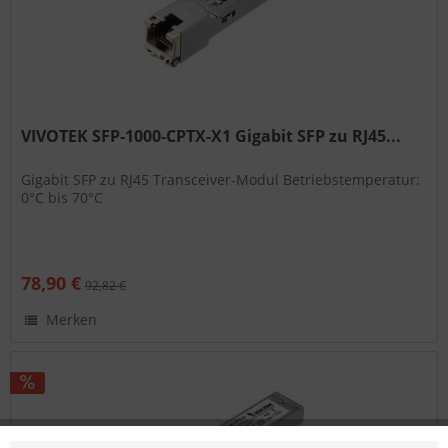
VIVOTEK SFP-1000-CPTX-X1 Gigabit SFP zu RJ45...
Gigabit SFP zu RJ45 Transceiver-Modul Betriebstemperatur:
0°C bis 70°C
78,90 €
92,82 €
Merken