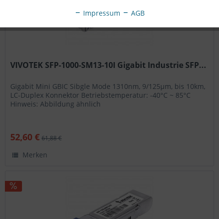
Impressum
AGB
VIVOTEK SFP-1000-SM13-10I Gigabit Industrie SFP...
Gigabit Mini GBIC Sibgle Mode 1310nm, 9/125μm, bis 10km,
LC-Duplex Konnektor Betriebstemperatur: -40°C ~ 85°C
Hinweis: Abbildung ähnlich
52,60 €
61,88 €
Merken