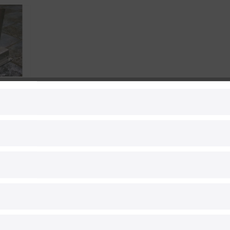
ng für LED
 auch Eck-...
5 €
Wandhalterung für LED
Straßenleuchten auch Eck-...