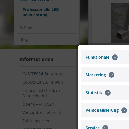
Professionelle LED
Beleuchtung
% Sale
Blog
Wandhalteru
Straßenleuchten
Funktionale
Informationen
41,6
CAMTEC24 Beratung
Marketing
Cookie-Einstellungen
Filtern
Einbruchstatistik in
Statistik
Deutschland
Über CAMTEC24
Personalisierung
Versand & Lieferzeit
Zahlungsarten
Service