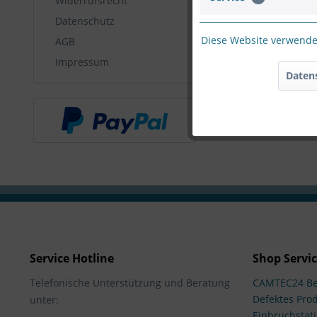
Widerrufsrecht
Datenschutz
Diese Website verwendet
AGB
Impressum
Daten
Service Hotline
Shop Servi
Telefonische Unterstützung und Beratung
CAMTEC24 Be
Defektes Pro
unter:
Einbruchstati