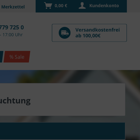
0,00 €
Kundenkonto
779 725 0
- 17:00 Uhr
% Sale
euchtung