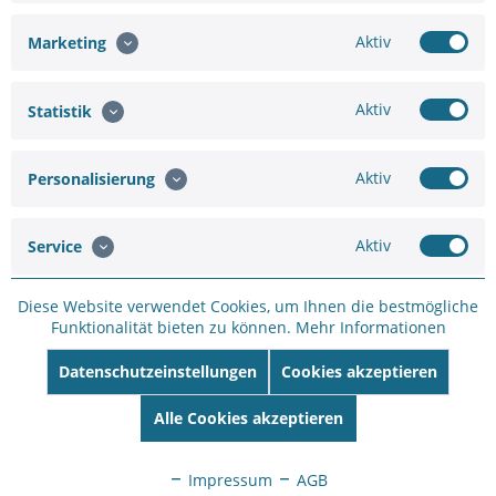
Aktiv
Marketing
Hinzufügen
Aktiv
Statistik
38,00 €
39,99 €
Aktiv
Personalisierung
In den
Warenkorb
Aktiv
Service
Diese Website verwendet Cookies, um Ihnen die bestmögliche
Funktionalität bieten zu können.
Mehr Informationen
Merken
Bewerten
Datenschutzeinstellungen
Cookies akzeptieren
Artikel-Nr.:
SW110142
Alle Cookies akzeptieren
Hersteller:
Yale
Hersteller Artikel-
Impressum
AGB
Nr:
05/101200/MB