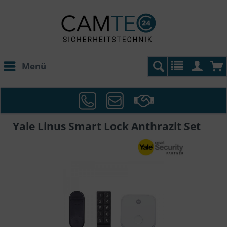
Menü
Yale Linus Smart Lock Anthrazit Set