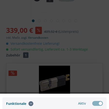
339,00 €
409,32 €
(Listenpreis)
inkl. MwSt.
zzgl. Versandkosten
Versandkostenfreie Lieferung!
Sofort versandfertig, Lieferzeit ca. 1-3 Werktage
Zubehör
1
Aktiv
Funktionale
Yale Linus Adjustable Cylinder