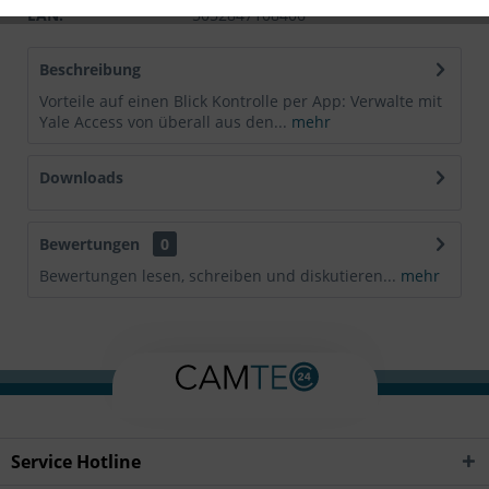
EAN:
5052847108406
Beschreibung
Vorteile auf einen Blick Kontrolle per App: Verwalte mit
Yale Access von überall aus den...
mehr
Downloads
Bewertungen
0
Bewertungen lesen, schreiben und diskutieren...
mehr
Service Hotline