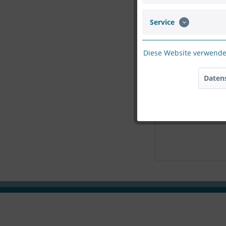
Service
Bitte geben Sie d
Diese Website verwendet
Daten
Die mit einem * marki
Ich habe die
D