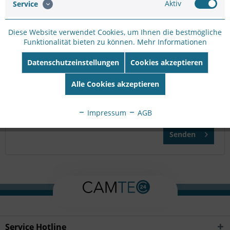
Aktiv
Service
Bitte geben Sie die Zeichenfolge in das nachfolgende
Diese Website verwendet Cookies, um Ihnen die bestmögliche
Textfeld ein
Funktionalität bieten zu können.
Mehr Informationen
Datenschutzeinstellungen
Cookies akzeptieren
Die mit einem * markierten Felder sind Pflichtfelder.
Alle Cookies akzeptieren
Ich habe die
Datenschutzbestimmungen
zur Kenntnis
genommen.
Impressum
AGB
Senden
Service Hotline