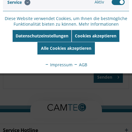
Aktiv
Service
Bitte geben Sie die Zeichenfolge in das nachfolgende
Diese Website verwendet Cookies, um Ihnen die bestmögliche
Textfeld ein
Funktionalität bieten zu können.
Mehr Informationen
Datenschutzeinstellungen
Cookies akzeptieren
Die mit einem * markierten Felder sind Pflichtfelder.
Alle Cookies akzeptieren
Ich habe die
Datenschutzbestimmungen
zur Kenntnis
genommen.
Impressum
AGB
Senden
Service Hotline