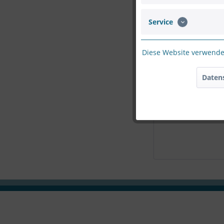
Service
Bitte geben Sie d
Diese Website verwendet
Daten
Die mit einem * marki
Ich habe die
D