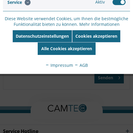
Aktiv
Service
Bitte geben Sie die Zeichenfolge in das nachfolgende
Diese Website verwendet Cookies, um Ihnen die bestmögliche
Textfeld ein
Funktionalität bieten zu können.
Mehr Informationen
Datenschutzeinstellungen
Cookies akzeptieren
Die mit einem * markierten Felder sind Pflichtfelder.
Alle Cookies akzeptieren
Ich habe die
Datenschutzbestimmungen
zur Kenntnis
genommen.
Impressum
AGB
Senden
Service Hotline