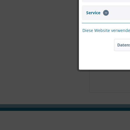
Service
Bitte geben Sie d
Diese Website verwendet
Daten
Die mit einem * marki
Ich habe die
D