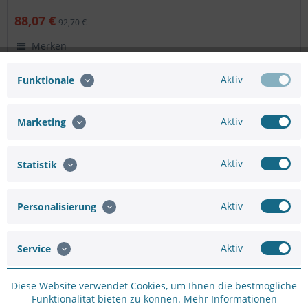
88,07 €
92,70 €
Merken
Aktiv
Funktionale
Aktiv
Marketing
Aktiv
Statistik
Aktiv
Personalisierung
KLEIN TOOLS 85078 Schraubendreher, 8-teiliges Set
Aktiv
Service
Präzisionswerkzeug mit Polstergriff Das 8-teilige Set enthält
ein Allzweck-Sortiment der gängigsten Schraubendreher.
Innenflansche im Griff sorgen für eine feste, verdrehsichere
Diese Website verwendet Cookies, um Ihnen die bestmögliche
Verankerung der Schraubendreher. Flach 6.4 mm, 7.9 mm,
Funktionalität bieten zu können.
Mehr Informationen
7.9...