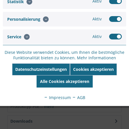
Aktiv
Statistik
Merken
Bewerten
Aktiv
Personalisierung
Artikel-Nr.:
SC33537661
Hersteller:
VIVOTEK
Aktiv
Service
Hersteller Artikel-
Nr:
AW-IHT-0800
EAN:
4712123678795
Diese Website verwendet Cookies, um Ihnen die bestmögliche
Funktionalität bieten zu können.
Mehr Informationen
Beschreibung
Datenschutzeinstellungen
Cookies akzeptieren
VIVOTEKs AW-IHT-0800 ist ein unmanaged Gigabit
Industrieswitch mit Überspannungsschutz....
mehr
Alle Cookies akzeptieren
Technische Daten
Impressum
AGB
Hersteller VIVOTEK Produktgruppe Netzwerk-Switches
Produkttyp PoE...
mehr
Downloads