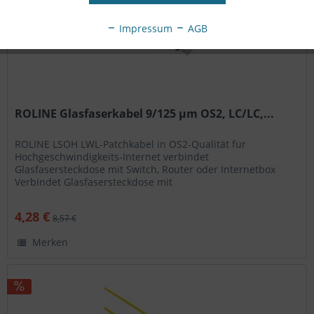
Impressum
AGB
ROLINE Glasfaserkabel 9/125 µm OS2, LC/LC,...
ROLINE LSOH LWL-Patchkabel in OS2-Qualität für
Hochgeschwindigkeits-Internet verbindet
Glasfasersteckdose mit Switch, Router oder Internetbox
Verbindet Glasfasersteckdose mit
Switch/Router/Internetbox Geeignet für...
4,28 €
8,57 €
Merken