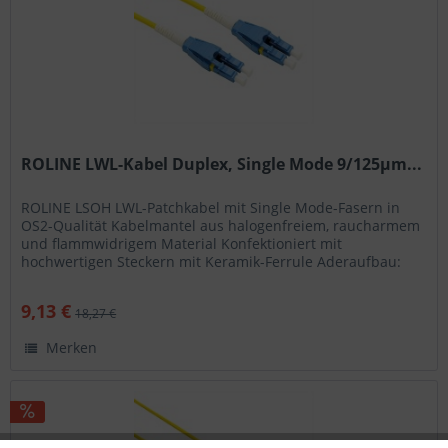
ROLINE LWL-Kabel Duplex, Single Mode 9/125µm...
ROLINE LSOH LWL-Patchkabel mit Single Mode-Fasern in
OS2-Qualität Kabelmantel aus halogenfreiem, raucharmem
und flammwidrigem Material Konfektioniert mit
hochwertigen Steckern mit Keramik-Ferrule Aderaufbau:
Duplexkabel I-VH Hohe...
9,13 €
18,27 €
Merken