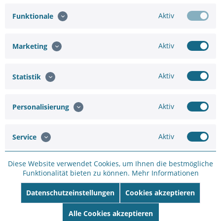
Aktiv
Funktionale
Aktiv
Marketing
Aktiv
Statistik
ROLINE Glasfaserkabel 9/125 µm OS2, LC/LC,...
ROLINE LSOH LWL-Patchkabel in OS2-Qualität für
Aktiv
Personalisierung
Hochgeschwindigkeits-Internet verbindet
Glasfasersteckdose mit Switch, Router oder Internetbox
Verbindet Glasfasersteckdose mit
Aktiv
Service
Switch/Router/Internetbox Geeignet für...
3,51 €
7,02 €
Diese Website verwendet Cookies, um Ihnen die bestmögliche
Merken
Funktionalität bieten zu können.
Mehr Informationen
Datenschutzeinstellungen
Cookies akzeptieren
Alle Cookies akzeptieren