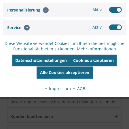
Hersteller:
VALUE
Hersteller Artikel-
Aktiv
Personalisierung
Nr:
19.06.2034
EAN:
7611990147687
Aktiv
Service
Beschreibung
Diese Website verwendet Cookies, um Ihnen die bestmögliche
Basis-Werkzeug-Set für Netzwerker Set in
Funktionalität bieten zu können.
Mehr Informationen
dunkelgrauem Etui mit Reißverschluss...
mehr
Datenschutzeinstellungen
Cookies akzeptieren
Technische Daten
Alle Cookies akzeptieren
Hersteller SECOMP® Produktgruppe Werkzeug
Produkttyp Werkzeug-Set
mehr
Impressum
AGB
Bewertungen
0
Bewertungen lesen, schreiben und diskutieren...
mehr
Kunden kauften auch