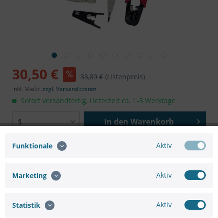
30,50 €
33,89 €
(Listenpreis)
inkl. MwSt.
zzgl. Versandkosten
Sofort versandfertig, Lieferzeit ca. 1-3 Werktage
In den
Warenkorb
Aktiv
Funktionale
Aktiv
Marketing
Merken
Bewerten
Aktiv
Statistik
Artikel-Nr.:
SC31407712