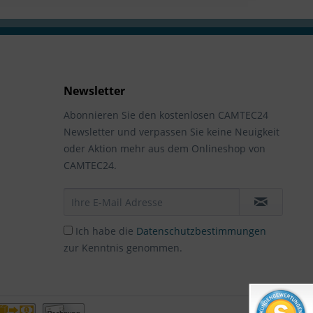
Newsletter
Abonnieren Sie den kostenlosen CAMTEC24
Newsletter und verpassen Sie keine Neuigkeit
oder Aktion mehr aus dem Onlineshop von
CAMTEC24.
Ich habe die
Datenschutzbestimmungen
zur Kenntnis genommen.