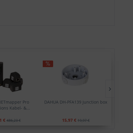
ETmapper Pro
DAHUA DH-PFA139 Junction box
HOB
ions Kabel- &...
Net
1 €
15,97 €
2
486,23 €
19,97 €