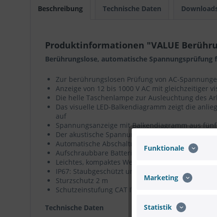
Beschreibung
Technische Daten
Download
Produktinformationen "VALUE Berühru
Berührungslose, automatische Spannungsprüfung f
Zur berührungslosen Prüfung von AC-Spannung
Anzeige von 12 bis 1000 V AC mit gleichzeitiger 
Die helle Taschenlampe zur Ausleuchtung des A
Das visuelle LED-Balkendiagramm zeigt die anli
auf
Spannungsanzeige mit Balkendiagramm aus fünf l
Der akustische Spannungsmelder piept mit höhere
Automatische Abschaltung schont die Batterie un
Funktionale
Aufschraubbare Batteriekappe mit O-Ring verhin
Leichtes, kompaktes Werkzeug mit Taschenclip läs
IP67: Staubgeschützt und wasserdicht
Marketing
Sturzschutz 2 m
Schutzeinstufung CAT IV für 1000 V
Statistik
Technische Daten