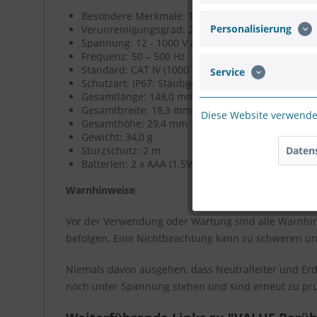
Besondere Merkmale: Tiefer pulsierender Ton mit 
Personalisierung
Verunreinigungsgrad: 2
Spannung: 12 - 1000 V AC
Frequenz: 50 – 500 Hz
Standard: CAT IV (1000 V)
Service
Schutzart: IP67: Staubgeschützt und wasserdicht
Gesamtlänge: 148,0 mm
Gesamtbreite: 18,3 mm
Diese Website verwendet
Gesamthöhe: 29,4 mm
Gewicht: 34,0 g
Sturzschutz: 2 m
Daten
Batterien: 2 x AAA (1.5V)
Warnhinweise
Vor der Verwendung oder Wartung sind alle Warnhinw
befolgen. Eine Nichtbeachtung kann zu schweren un
Niemals davon ausgehen, dass Neutralleiter und Erd
noch unter Spannung stehen und sind erneut zu prü