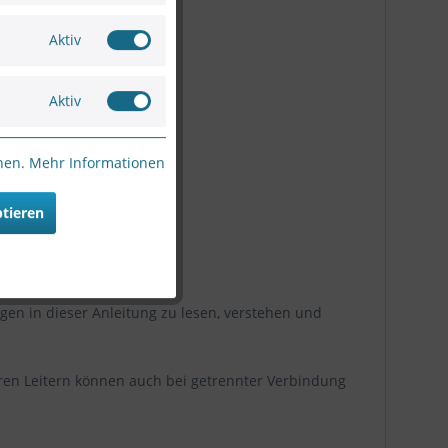
 Sekunde)
Aktiv
Aktiv
nnen.
Mehr Informationen
ptieren
en in dieser Anleitung zu lesen, verstehen und
eren Leitern können auch bei getrennter Verbindung