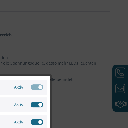
ereich
rden
er die Spannungsquelle, desto mehr LEDs leuchten
rät an einer Spannungsquelle befindet
Aktiv
Aktiv
Aktiv