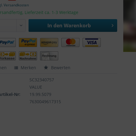
gl. Versandkosten
rsandfertig, Lieferzeit ca. 1-3 Werktage
In den
Warenkorb
hen
Merken
Bewerten
SC32340757
VALUE
Artikel-Nr:
19.99.5079
7630049617315