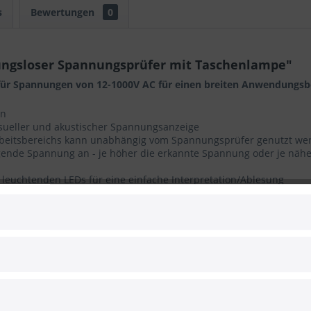
s
Bewertungen
0
ngsloser Spannungsprüfer mit Taschenlampe"
ür Spannungen von 12-1000V AC für einen breiten Anwendungsb
en
visueller und akustischer Spannungsanzeige
rbeitsbereichs kann unabhängig vom Spannungsprüfer genutzt we
egende Spannung an - je höher die erkannte Spannung oder je näh
euchtenden LEDs für eine einfache Interpretation/Ablesung
r Frequenz, je höher die Spannung ist bzw. je näher sich das Ge
d verlängert die Batterielebensdauer
dert das Eindringen von Staub und Wasser
st sich praktisch verstauen und ist schnell zur Hand