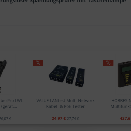
hrungsloser Spannungsprüfer mit Taschenlampe"
berPro LWL-
VALUE LANtest Multi-Network
HOBBES N
gerät,...
Kabel- & PoE-Tester
Multifunkt
24,97 €
437,6
76,07 €
27,74 €