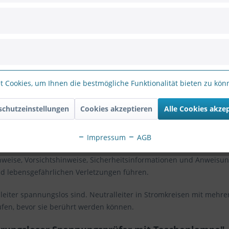
50 – 500 Hz; blaue LED erlischt und rote LED blinkt (ca. 2-mal pro
 Cookies, um Ihnen die bestmögliche Funktionalität bieten zu kö
schutzeinstellungen
Cookies akzeptieren
Alle Cookies akze
Impressum
AGB
eise, Vorsichtshinweise, Sicherheitsinformationen und Anweisung
d lebensgefährlichen Verletzungen führen.
leiter spannungslos sind. Neutralleiter in Stromkreisen mit mehr
fen, bevor sie berührt werden können.