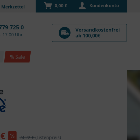
0,00 €
Kundenkonto
779 725 0
- 17:00 Uhr
% Sale
e
 €
24,22 €
(Listenpreis)