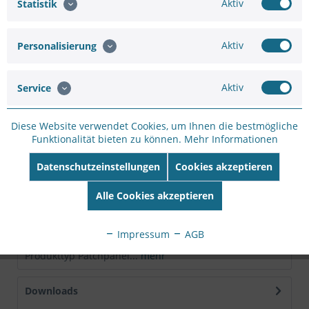
Aktiv
Statistik
Merken
Bewerten
Artikel-Nr.:
SC39336009
Aktiv
Personalisierung
Hersteller:
VALUE
Hersteller Artikel-
Aktiv
Service
Nr:
26.99.0331
EAN:
7630049615908
Diese Website verwendet Cookies, um Ihnen die bestmögliche
Funktionalität bieten zu können.
Mehr Informationen
Beschreibung
8-Port Keystone Modulträger für die
Datenschutzeinstellungen
Cookies akzeptieren
Desktop-/Untertischmontage oder für die Wand ...
mehr
Alle Cookies akzeptieren
Technische Daten
Impressum
AGB
Hersteller VALUE Produktgruppe Anschlusstechnik TP
Produkttyp Patchpanel...
mehr
Downloads