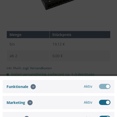
Menge
Stückpreis
bis
19,12 €
ab
2
0,00 €
inkl. MwSt.
zzgl. Versandkosten
Sofort versandfertig, Lieferzeit ca. 1-3 Werktage
In den
Warenkorb
Aktiv
Funktionale
Aktiv
Marketing