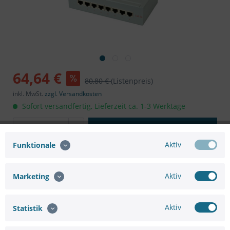
64,64 €
80,80 €
(Listenpreis)
inkl. MwSt.
zzgl. Versandkosten
Sofort versandfertig, Lieferzeit ca. 1-3 Werktage
In den
Warenkorb
Aktiv
Funktionale
Aktiv
Marketing
Merken
Bewerten
Aktiv
Statistik
Artikel-Nr.:
SC38455982