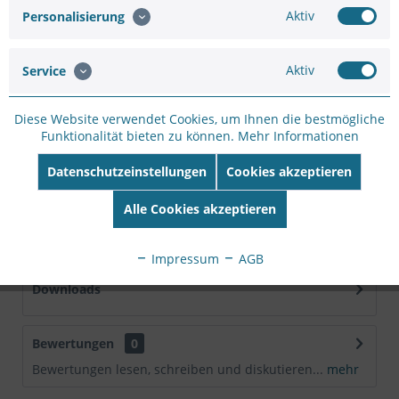
Hersteller:
ROLINE
Aktiv
Personalisierung
Hersteller Artikel-
Nr:
26.11.0304
EAN:
7611990149131
Aktiv
Service
Beschreibung
Diese Website verwendet Cookies, um Ihnen die bestmögliche
Funktionalität bieten zu können.
Mehr Informationen
Die ROLINE Patchpanels für Wandmontage bieten
bewiesene Kat. 5e Leistung dank moderner...
mehr
Datenschutzeinstellungen
Cookies akzeptieren
Technische Daten
Alle Cookies akzeptieren
Hersteller ROLINE Herstellernummer 26.11.0304...
mehr
Impressum
AGB
Downloads
Bewertungen
0
Bewertungen lesen, schreiben und diskutieren...
mehr