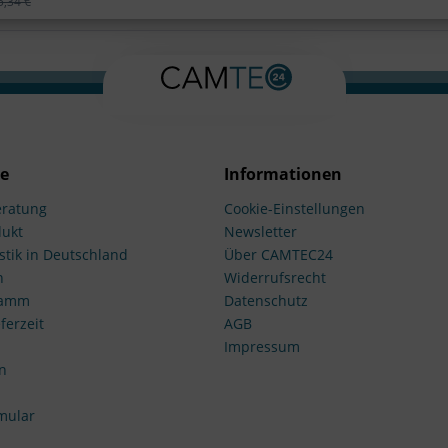
5,34 €
ce
Informationen
ratung
Cookie-Einstellungen
dukt
Newsletter
stik in Deutschland
Über CAMTEC24
n
Widerrufsrecht
ramm
Datenschutz
ferzeit
AGB
Impressum
n
mular