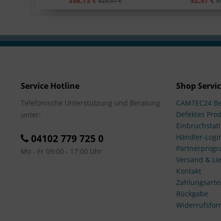
338,73 €
52,57 €
423,41 €
5
Service Hotline
Shop Servi
Telefonische Unterstützung und Beratung
CAMTEC24 Be
Defektes Pro
unter:
Einbruchstati
04102 779 725 0
Händler-Logi
Partnerprog
Mo - Fr 09:00 - 17:00 Uhr
Versand & Lie
Kontakt
Zahlungsarte
Rückgabe
Widerrufsfor