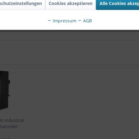
räte.
schutzeinstellungen
Cookies akzeptieren
Alle Cookies akze
EU120 2-Port UPoE Extender Industrial Outdoor Gi
Impressum
AGB
0 Industrial
 Extender