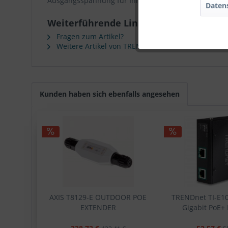
Ausgangsspannung für Ihre leistungsstarken PoE Ge
Daten
Weiterführende Links zu "TRENDnet TI-
Fragen zum Artikel?
Weitere Artikel von TRENDNET
Kunden haben sich ebenfalls angesehen
AXIS T8129-E OUTDOOR POE
TRENDnet TI-E10
EXTENDER
Gigabit PoE+