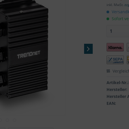
inkl. MwSt.
zz
Versandk
Sofort ve
Vergleic
Artikel-Nr.:
Hersteller:
Hersteller 
EAN: