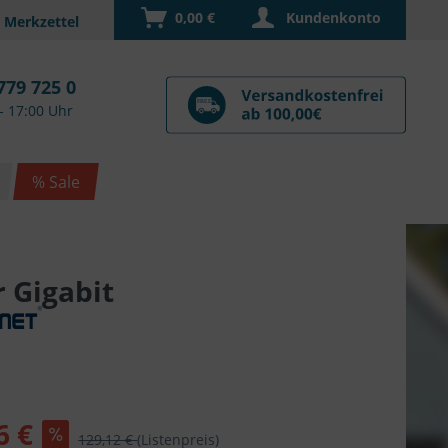
0,00 €
Kundenkonto
779 725 0
- 17:00 Uhr
% Sale
 Gigabit
6 €
129,12 €
(Listenpreis)