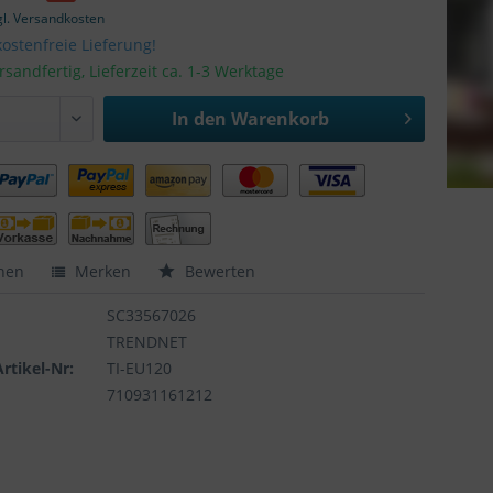
gl. Versandkosten
ostenfreie Lieferung!
rsandfertig, Lieferzeit ca. 1-3 Werktage
In den
Warenkorb
hen
Merken
Bewerten
SC33567026
TRENDNET
Artikel-Nr:
TI-EU120
710931161212