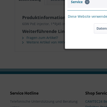
Service
Diese Website verwendet
Produktinformationen "HIKVISION 60W
60W PoE injector, 1*RJ45 interface,1000M, EU plug
Daten
Weiterführende Links zu "HIKVISION 6
Fragen zum Artikel?
Weitere Artikel von HIKVISION
Service Hotline
Shop Servi
Telefonische Unterstützung und Beratung
CAMTEC24 Be
Defektes Pro