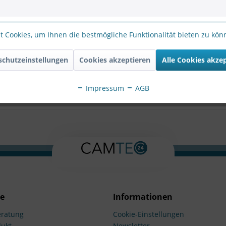
 Cookies, um Ihnen die bestmögliche Funktionalität bieten zu kö
PoEinjectorEU"
schutzeinstellungen
Cookies akzeptieren
Alle Cookies akze
0WPoEinjectorEU"
Impressum
AGB
ce
Informationen
ratung
Cookie-Einstellungen
dukt
Newsletter