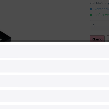
inkl. MwSt.
zz
Versandk
Sofort ve
Vergleic
Artikel-Nr.:
Hersteller:
Hersteller 
EAN: