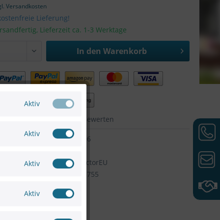
gl. Versandkosten
ostenfreie Lieferung!
rsandfertig, Lieferzeit ca. 1-3 Werktage
In den
Warenkorb
Aktiv
hen
Merken
Bewerten
Aktiv
75661091706
HIKVISION
Artikel-Nr:
60WPoEinjectorEU
Aktiv
6954273645755
Aktiv