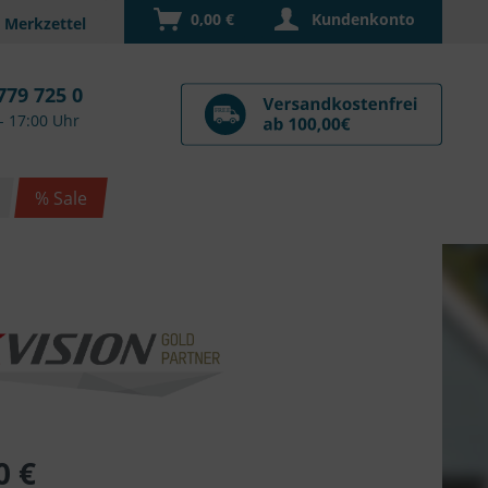
0,00 €
Kundenkonto
779 725 0
- 17:00 Uhr
% Sale
0 €