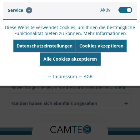
EAN:
6935364030490
Aktiv
Service
Beschreibung
Diese Website verwendet Cookies, um Ihnen die bestmögliche
TP-Link TL-POE10R - PoE-Splitter
mehr
Funktionalität bieten zu können.
Mehr Informationen
Datenschutzeinstellungen
Cookies akzeptieren
Technische Daten
Hersteller TP-LINK TECHNOLOGIES Produktgruppe
Alle Cookies akzeptieren
Netzwerk-Switches Produkttyp...
mehr
Impressum
AGB
Bewertungen
0
Bewertungen lesen, schreiben und diskutieren...
mehr
Kunden haben sich ebenfalls angesehen