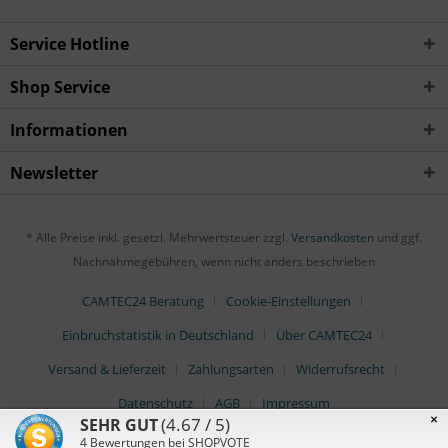
Service Hotline
Shop Service
Informationen
Newsletter
* Alle Preise inkl. gesetzl. Mehrwertsteuer zzgl.
Versandkosten
und ggf.
Nachnahmegebühren, wenn nicht anders beschrieben
CAMTEC24 Beratung
Cookie-Einstellungen
Einbruchstatistik in Deutschland
Über CAMTEC24
Versand & Lieferzeit
Zahlungsarten
Widerrufsrecht
Datenschutz
AGB
Impressum
×
(4.67 / 5)
SEHR GUT
4
Bewertungen bei SHOPVOTE