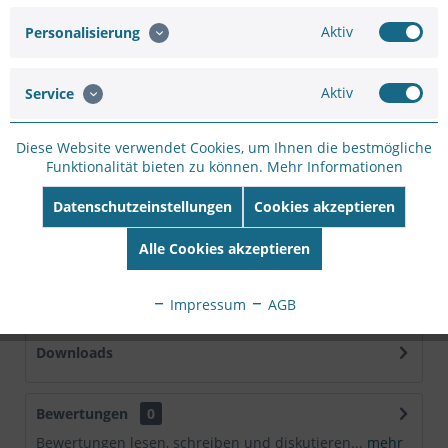
Artikel-Nr.:
SC33567055
Aktiv
Personalisierung
Hersteller:
TRENDNET
Hersteller Artikel-
Nr:
TPE-P521ES
Aktiv
Service
EAN:
710931161229
Diese Website verwendet Cookies, um Ihnen die bestmögliche
Beschreibung
Funktionalität bieten zu können.
Mehr Informationen
PoE+ Powered EdgeSmart Switch mit PoE Pass Through
Eigenschaften: 1 x Gigabit...
mehr
Datenschutzeinstellungen
Cookies akzeptieren
Alle Cookies akzeptieren
Technische Daten
Hersteller TRENDNET Anzahl Ports gesamt 4 Fast
Ethernet Ports RJ-45 4...
mehr
Impressum
AGB
Downloads
Bewertungen
0
Bewertungen lesen, schreiben und diskutieren...
mehr