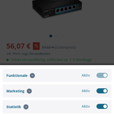
56,07 €
59,02 €
(Listenpreis)
inkl. MwSt.
zzgl. Versandkosten
Sofort versandfertig, Lieferzeit ca. 1-3 Werktage
In den
Warenkorb
Aktiv
Funktionale
Aktiv
Marketing
Merken
Bewerten
Aktiv
Statistik