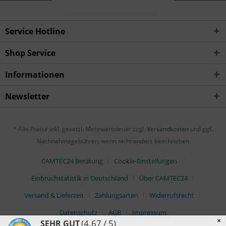
Service Hotline
Shop Service
Informationen
Newsletter
* Alle Preise inkl. gesetzl. Mehrwertsteuer zzgl.
Versandkosten
und ggf.
Nachnahmegebühren, wenn nicht anders beschrieben
CAMTEC24 Beratung
Cookie-Einstellungen
Einbruchstatistik in Deutschland
Über CAMTEC24
Versand & Lieferzeit
Zahlungsarten
Widerrufsrecht
Datenschutz
AGB
Impressum
×
(4.67 / 5)
SEHR GUT