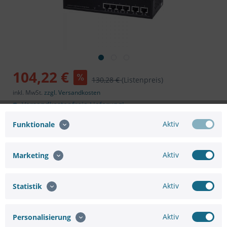
104,22 €
130,28 €
(Listenpreis)
inkl. MwSt.
zzgl. Versandkosten
Versandkostenfreie Lieferung!
Sofort versandfertig, Lieferzeit ca. 1-3 Werktage
Aktiv
Funktionale
In den
Warenkorb
Aktiv
Marketing
Aktiv
Statistik
Merken
Bewerten
Aktiv
Personalisierung