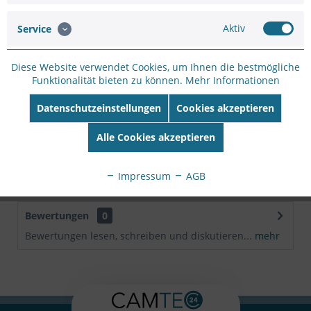
Artikel-Nr.:
WH4F9DF62
Hersteller:
VIVOTEK
Aktiv
Service
Hersteller Artikel-
Nr:
AW-GEL-065A-060
Diese Website verwendet Cookies, um Ihnen die bestmögliche
EAN:
4710469354724
Funktionalität bieten zu können.
Mehr Informationen
Beschreibung
Datenschutzeinstellungen
Cookies akzeptieren
4xGE PoE + 2xGE UTP Lite Managed Switch, 60W PoE
Alle Cookies akzeptieren
Budget, 802.3 af/at
mehr
Downloads
Impressum
AGB
Bewertungen
0
Bewertungen lesen, schreiben und diskutieren...
mehr