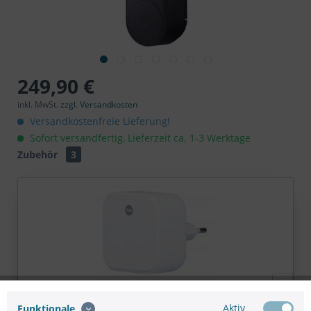
249,90 €
inkl. MwSt.
zzgl. Versandkosten
Versandkostenfreie Lieferung!
Sofort versandfertig, Lieferzeit ca. 1-3 Werktage
Zubehör
3
Yale Connect Bridge
Aktiv
Funktionale