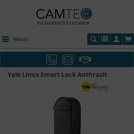
Menü
Yale Linus Smart Lock Anthrazit