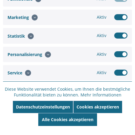
Aktiv
Marketing
Hinzufügen
Aktiv
Statistik
78,00 €
Aktiv
Personalisierung
In den
Warenkorb
Aktiv
Service
Diese Website verwendet Cookies, um Ihnen die bestmögliche
Funktionalität bieten zu können.
Mehr Informationen
Merken
Bewerten
Datenschutzeinstellungen
Cookies akzeptieren
Artikel-Nr.:
SC12345680
Hersteller:
Yale
Alle Cookies akzeptieren
Hersteller Artikel-
Nr:
05/101200/MB