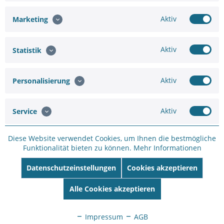
Aktiv
Marketing
Hinzufügen
Aktiv
Statistik
38,00 €
39,99 €
Aktiv
Personalisierung
In den
Warenkorb
Aktiv
Service
Diese Website verwendet Cookies, um Ihnen die bestmögliche
Funktionalität bieten zu können.
Mehr Informationen
Merken
Bewerten
Datenschutzeinstellungen
Cookies akzeptieren
Artikel-Nr.:
SW110143
Alle Cookies akzeptieren
Hersteller:
Yale
Hersteller Artikel-
Impressum
AGB
Nr:
05/101200/SI