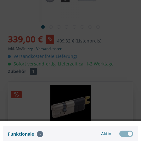
339,00 €
409,32 €
(Listenpreis)
inkl. MwSt.
zzgl. Versandkosten
Versandkostenfreie Lieferung!
Sofort versandfertig, Lieferzeit ca. 1-3 Werktage
Zubehör
1
Aktiv
Funktionale
Yale Linus Adjustable Cylinder