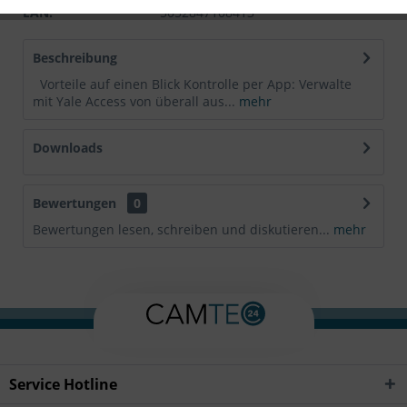
EAN:
5052847108413
Beschreibung
Vorteile auf einen Blick Kontrolle per App: Verwalte
mit Yale Access von überall aus...
mehr
Downloads
Bewertungen
0
Bewertungen lesen, schreiben und diskutieren...
mehr
Service Hotline