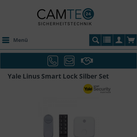
Menü
Yale Linus Smart Lock Silber Set