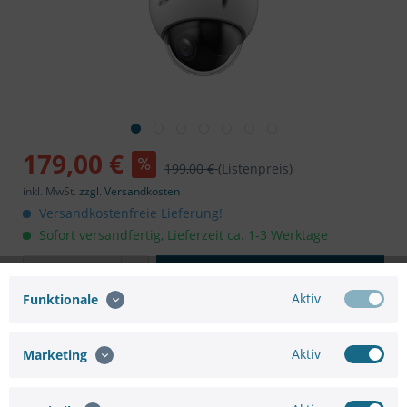
179,00 €
199,00 €
(Listenpreis)
inkl. MwSt.
zzgl. Versandkosten
Versandkostenfreie Lieferung!
Sofort versandfertig, Lieferzeit ca. 1-3 Werktage
In den
Warenkorb
Aktiv
Funktionale
Aktiv
Marketing
Merken
Bewerten