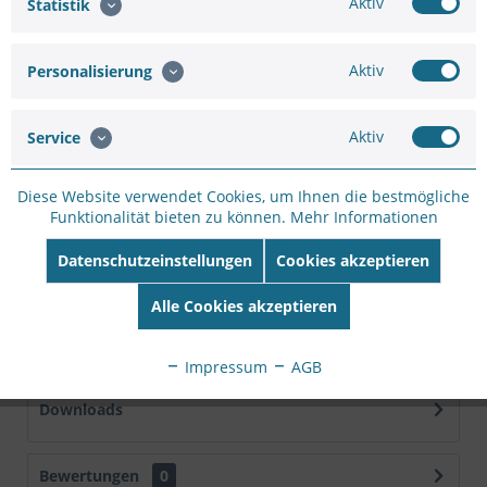
Aktiv
Statistik
Artikel-Nr.:
SW110267
Hersteller:
DAHUA TECHNOLOGY
Aktiv
Personalisierung
Hersteller Artikel-
Nr:
DH-SD22204DB-GNY
Aktiv
Service
EAN:
6923172541253
Beschreibung
Diese Website verwendet Cookies, um Ihnen die bestmögliche
Funktionalität bieten zu können.
Mehr Informationen
Dahua IP-Mini-PTZ-Dome-Kamera, 2MP, 2.8-12mm,
WizSense" Eigenschaften: Bildsensor:...
mehr
Datenschutzeinstellungen
Cookies akzeptieren
Technische Daten
Alle Cookies akzeptieren
Artikelnummer: VDA-DH-SD22204DB-GNY EAN:
6923172541253 : 5, 53, 99...
mehr
Impressum
AGB
Downloads
Bewertungen
0