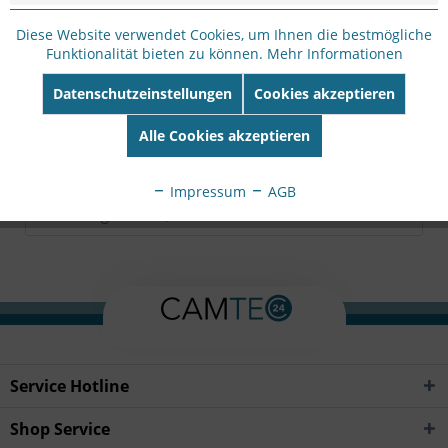
Hersteller Artikel-
Nr:
DS-1280ZJ-DM18
Diese Website verwendet Cookies, um Ihnen die bestmögliche
Funktionalität bieten zu können.
Mehr Informationen
EAN:
6954273658656
Datenschutzeinstellungen
Cookies akzeptieren
Beschreibung
Alle Cookies akzeptieren
Hik white Aluminum alloy 101 mm
mehr
Bewertungen
0
Impressum
AGB
Bewertungen lesen, schreiben und diskutieren...
mehr
Service Hotline
Shop Service