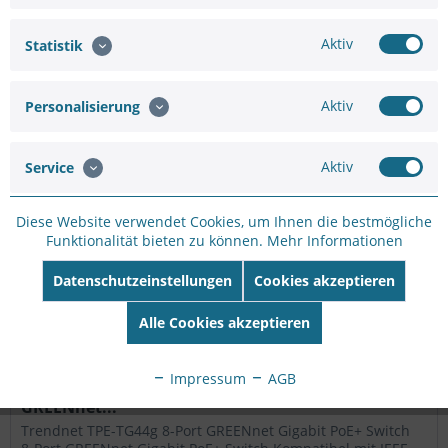
Mbps PoE Switch, Modell TPE-S44, bietet 4 x 10/100 Mbps
PoE-Ports, 4 x 10/100 Mbps Ports, eine 1,6 Gbps
Schaltkapazität und eine PoE Gesamtleistung in Höhe von
Aktiv
Statistik
30 Watt. Stecken Sie...
46,69 €
49,15 €
Aktiv
Personalisierung
Merken
Aktiv
Service
Diese Website verwendet Cookies, um Ihnen die bestmögliche
Funktionalität bieten zu können.
Mehr Informationen
Datenschutzeinstellungen
Cookies akzeptieren
Alle Cookies akzeptieren
Impressum
AGB
TRENDnet TPE-TG44g 8-Port PoE Switch
GREENnet...
Trendnet TPE-TG44g 8-Port GREENnet Gigabit PoE+ Switch