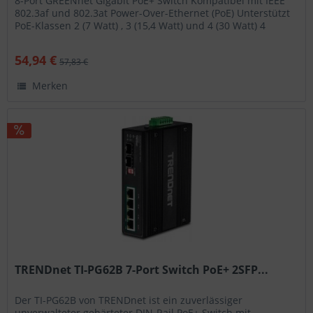
8-Port GREENnet Gigabit PoE+ Switch Kompatibel mit IEEE
802.3af und 802.3at Power-Over-Ethernet (PoE) Unterstützt
PoE-Klassen 2 (7 Watt) , 3 (15,4 Watt) und 4 (30 Watt) 4
Gigabit...
54,94 €
57,83 €
Merken
TRENDnet TI-PG62B 7-Port Switch PoE+ 2SFP...
Der TI-PG62B von TRENDnet ist ein zuverlässiger
unverwalteter gehärteter DIN-Rail PoE+ Switch mit