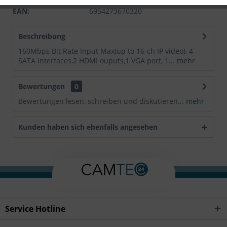
EAN:
6954273670320
Beschreibung
160Mbps Bit Rate Input Max(up to 16-ch IP video), 4
SATA Interfaces,2 HDMI ouputs,1 VGA port, 1...
mehr
Bewertungen
0
Bewertungen lesen, schreiben und diskutieren...
mehr
Kunden haben sich ebenfalls angesehen
Service Hotline