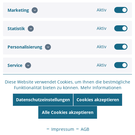
Aktiv
Marketing
Aktiv
Hinzufügen
Statistik
ab 3,78 €
6,88 €
Aktiv
Personalisierung
In den
Warenkorb
Aktiv
Service
Diese Website verwendet Cookies, um Ihnen die bestmögliche
Funktionalität bieten zu können.
Mehr Informationen
Datenschutzeinstellungen
Cookies akzeptieren
Merken
Bewerten
Alle Cookies akzeptieren
Artikel-Nr.:
75661091625
Hersteller:
HIKVISION
Hersteller Artikel-
Impressum
AGB
Nr:
DS-7716NI-I4(B)