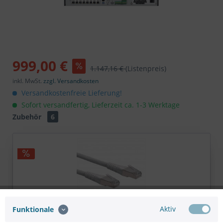
999,00 €
1.147,16 €
(Listenpreis)
inkl. MwSt.
zzgl. Versandkosten
Versandkostenfreie Lieferung!
Sofort versandfertig, Lieferzeit ca. 1-3 Werktage
Zubehör
6
Aktiv
Funktionale
ROLINE Patchkabel Cat.6 (Class E) S/FTP (PiMF),...