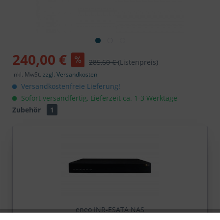
240,00 €
285,60 €
(Listenpreis)
inkl. MwSt.
zzgl. Versandkosten
Versandkostenfreie Lieferung!
Sofort versandfertig, Lieferzeit ca. 1-3 Werktage
Zubehör
1
eneo INR-ESATA NAS