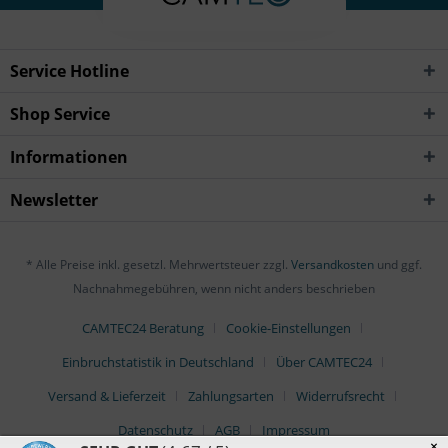
Service Hotline
Shop Service
Informationen
Newsletter
* Alle Preise inkl. gesetzl. Mehrwertsteuer zzgl.
Versandkosten
und ggf.
Nachnahmegebühren, wenn nicht anders beschrieben
CAMTEC24 Beratung
Cookie-Einstellungen
Einbruchstatistik in Deutschland
Über CAMTEC24
Versand & Lieferzeit
Zahlungsarten
Widerrufsrecht
Datenschutz
AGB
Impressum
×