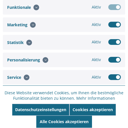
Aktiv
Funktionale
Hinzufügen
Aktiv
Marketing
236,81 €
Aktiv
Statistik
In den
Warenkorb
Aktiv
Personalisierung
Aktiv
Service
Merken
Bewerten
Diese Website verwendet Cookies, um Ihnen die bestmögliche
Funktionalität bieten zu können.
Mehr Informationen
Artikel-Nr.:
WH44815FA
Datenschutzeinstellungen
Cookies akzeptieren
Hersteller:
ENEO
Hersteller Artikel-
Alle Cookies akzeptieren
Nr:
INR-18N040005A