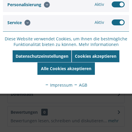
Hersteller Artikel-
Aktiv
Personalisierung
Nr:
DS-6904UDI(B)
EAN:
6941264067245
Aktiv
Service
Beschreibung
Diese Website verwendet Cookies, um Ihnen die bestmögliche
Decoder, supports Output: 4*HDMI/2*BNC, Input:
Funktionalität bieten zu können.
Mehr Informationen
1*VGA/1*HDMI(4K), odd HDMI support
3840*2160@30HZ,...
mehr
Datenschutzeinstellungen
Cookies akzeptieren
Technische Daten
Alle Cookies akzeptieren
Hersteller Hikvision EAN/GTIN 6941264058823
Bildauflösung max. 3840x2160...
mehr
Impressum
AGB
Downloads
Bewertungen
0
Bewertungen lesen, schreiben und diskutieren...
mehr