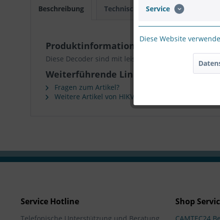
Beschreibung
Technische Daten
Download
Service
Diese Website verwendet
Produktinformationen "HIKVISION Dec
Diese Decoder sind mit leistungsstarken Funktionen
Daten
Weiterführende Links zu "HIKVISION D
Fragen zum Artikel?
Weitere Artikel von HIKVISION
Service Hotline
Shop Servi
Telefonische Unterstützung und Beratung
CAMTEC24 Be