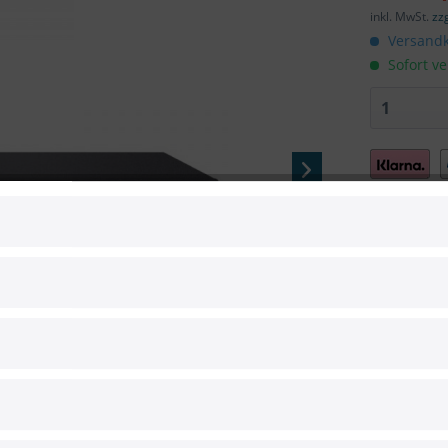
inkl. MwSt.
zz
Versandk
Sofort ve
Vergleic
Artikel-Nr.:
Hersteller:
Hersteller 
EAN: