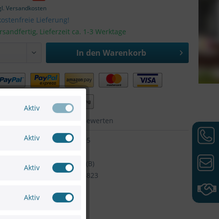
gl. Versandkosten
ostenfreie Lieferung!
rsandfertig, Lieferzeit ca. 1-3 Werktage
In den
Warenkorb
Aktiv
hen
Merken
Bewerten
Aktiv
75665310895
HIKVISION
Artikel-Nr:
DS-6908UDI(B)
Aktiv
6941264058823
Aktiv