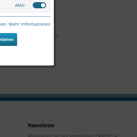
Aktiv
nnen.
Mehr Informationen
f LCD-Videowänden verwalten.
ptieren
Newsletter
Abonnieren Sie den kostenlosen CAMTEC24