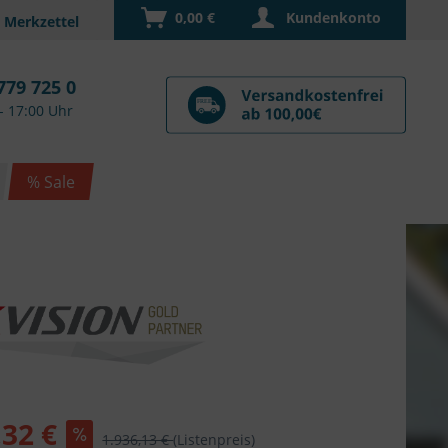
0,00 €
Kundenkonto
779 725 0
- 17:00 Uhr
% Sale
,32 €
1.936,13 €
(Listenpreis)