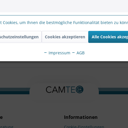
s
Bewertungen
0
 Cookies, um Ihnen die bestmögliche Funktionalität bieten zu kö
oder DS-6908UDI(B)"
 ausgestattet und können eine flexible Anzeige von IP-Kameras au
schutzeinstellungen
Cookies akzeptieren
Alle Cookies akze
ecoder DS-6908UDI(B)"
Impressum
AGB
ce
Informationen
ratung
Cookie-Einstellungen