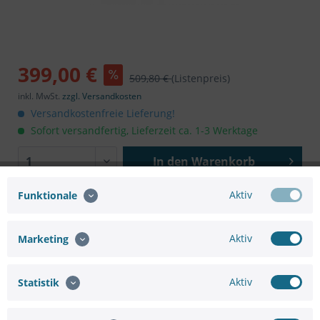
399,00 €
509,80 €
(Listenpreis)
inkl. MwSt.
zzgl. Versandkosten
Versandkostenfreie Lieferung!
Sofort versandfertig, Lieferzeit ca. 1-3 Werktage
In den
Warenkorb
Aktiv
Funktionale
Aktiv
Marketing
Merken
Bewerten
Aktiv
Statistik
Artikel-Nr.:
SC12596915
Hersteller:
AXIS