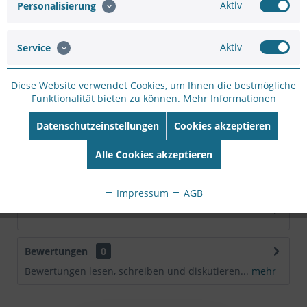
Aktiv
Personalisierung
Hersteller Artikel-
Nr:
0267-002
EAN:
7331021018679
Aktiv
Service
Beschreibung
Diese Website verwendet Cookies, um Ihnen die bestmögliche
1U 19 rack unit with three expansions slots, compatible
Funktionalität bieten zu können.
Mehr Informationen
with all Axis Blade video servers....
mehr
Datenschutzeinstellungen
Cookies akzeptieren
Technische Daten
Alle Cookies akzeptieren
Merkmale Rack-Kapazität 1U Produktfarbe Silver...
mehr
Impressum
AGB
Downloads
Bewertungen
0
Bewertungen lesen, schreiben und diskutieren...
mehr