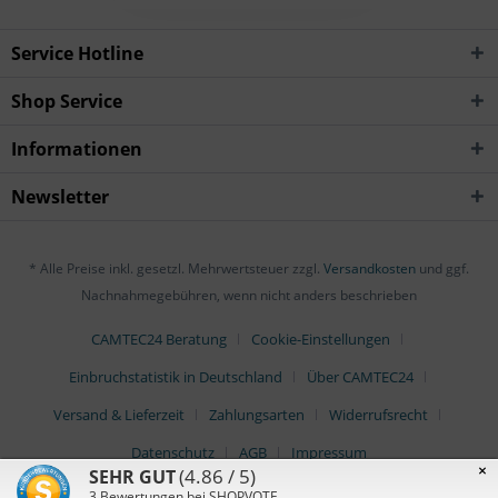
Service Hotline
Shop Service
Informationen
Newsletter
* Alle Preise inkl. gesetzl. Mehrwertsteuer zzgl.
Versandkosten
und ggf.
Nachnahmegebühren, wenn nicht anders beschrieben
CAMTEC24 Beratung
Cookie-Einstellungen
Einbruchstatistik in Deutschland
Über CAMTEC24
Versand & Lieferzeit
Zahlungsarten
Widerrufsrecht
Datenschutz
AGB
Impressum
×
(4.86 / 5)
SEHR GUT
3
Bewertungen bei SHOPVOTE