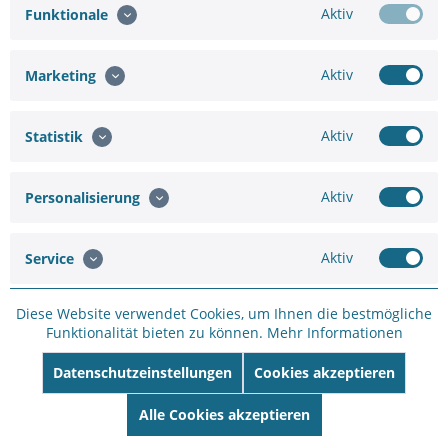
Aktiv
Funktionale
Aktiv
Marketing
Hinzufügen
Aktiv
Statistik
23,56 €
26,18 €
Aktiv
In den
Warenkorb
Personalisierung
Aktiv
Service
Diese Website verwendet Cookies, um Ihnen die bestmögliche
Funktionalität bieten zu können.
Mehr Informationen
Merken
Bewerten
Datenschutzeinstellungen
Cookies akzeptieren
Artikel-Nr.:
75661091855
Hersteller:
HIKVISION
Alle Cookies akzeptieren
Hersteller Artikel-