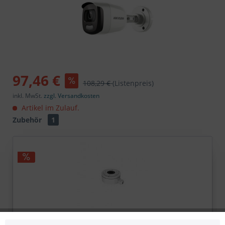
97,46 €
108,29 €
(Listenpreis)
inkl. MwSt.
zzgl. Versandkosten
Artikel im Zulauf.
Zubehör
1
HIKVISION DS-1280ZJ-XS Anschlussdose