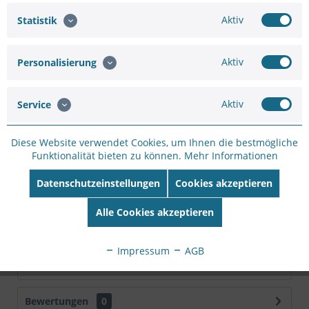
Artikel-Nr.:
WH26C287F
Aktiv
Statistik
Hersteller:
VIVOTEK
Hersteller Artikel-
Nr:
IB9369 (2.8MM)
Aktiv
Personalisierung
EAN:
4710469352591
Aktiv
Service
Beschreibung
IB9369 Bullet, 2M 30fps, H.265/H.264/MJPEG,
Diese Website verwendet Cookies, um Ihnen die bestmögliche
2.8mm,D/N, IR 30m, WDR Enhance, Smart Stream...
Funktionalität bieten zu können.
Mehr Informationen
mehr
Datenschutzeinstellungen
Cookies akzeptieren
Technische Daten
Hersteller VIVOTEK Produktgruppe Sicherheitskameras
Alle Cookies akzeptieren
Produkttyp...
mehr
Impressum
AGB
Downloads
Bewertungen
0