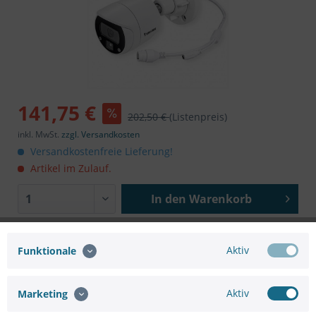
141,75 €
202,50 €
(Listenpreis)
inkl. MwSt.
zzgl. Versandkosten
Versandkostenfreie Lieferung!
Artikel im Zulauf.
In den
Warenkorb
Aktiv
Funktionale
Aktiv
Marketing
Merken
Bewerten