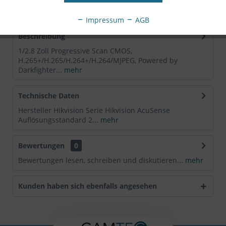
EAN:
6931847120276
Impressum
AGB
Beschreibung
1/2.8 Zoll Progressive Scan CMOS,
H.265+/H.265/H.264+/H.264/MJPEG, Powered by
Darkfighter...
mehr
Technische Daten
Hersteller Hikvision Serie Hikvision AcuSense
Auflösungsstandard 2...
mehr
Bewertungen
0
Bewertungen lesen, schreiben und diskutieren...
mehr
Kunden haben sich ebenfalls angesehen