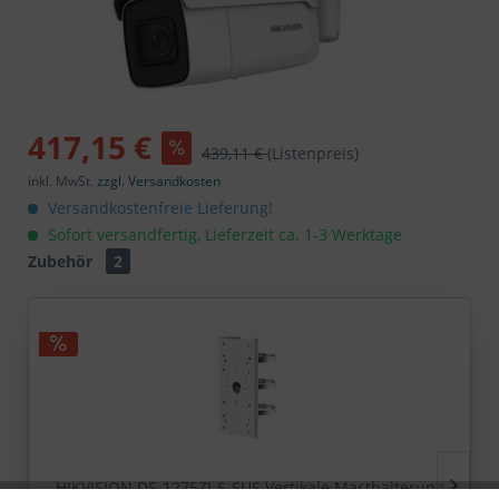
417,15 €
439,11 €
(Listenpreis)
inkl. MwSt.
zzgl. Versandkosten
Versandkostenfreie Lieferung!
Sofort versandfertig, Lieferzeit ca. 1-3 Werktage
Zubehör
2
HIKVISION DS-1275ZJ-S-SUS Vertikale Masthalterung