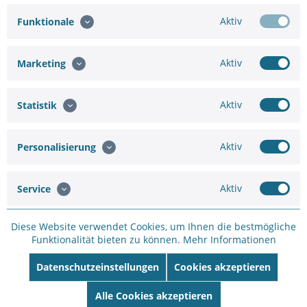
Aktiv
Funktionale
Aktiv
Marketing
Hinzufügen
39,63 €
44,03 €
Aktiv
Statistik
In den
Warenkorb
Aktiv
Personalisierung
Aktiv
Service
Diese Website verwendet Cookies, um Ihnen die bestmögliche
Merken
Bewerten
Funktionalität bieten zu können.
Mehr Informationen
Artikel-Nr.:
BK26C24E3
Datenschutzeinstellungen
Cookies akzeptieren
Hersteller:
HIKVISION
Hersteller Artikel-
Alle Cookies akzeptieren
Nr:
DS-2CD2626G2-IZS(2.8-12mm)(C)