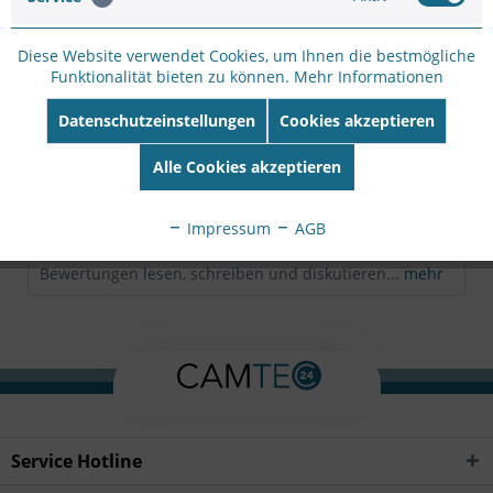
Hersteller:
I-PRO
Hersteller Artikel-
Diese Website verwendet Cookies, um Ihnen die bestmögliche
Nr:
WV-S15600-V2L
Funktionalität bieten zu können.
Mehr Informationen
EAN:
4582619071443
Datenschutzeinstellungen
Cookies akzeptieren
Beschreibung
Alle Cookies akzeptieren
mehr
Impressum
AGB
Bewertungen
0
Bewertungen lesen, schreiben und diskutieren...
mehr
Service Hotline