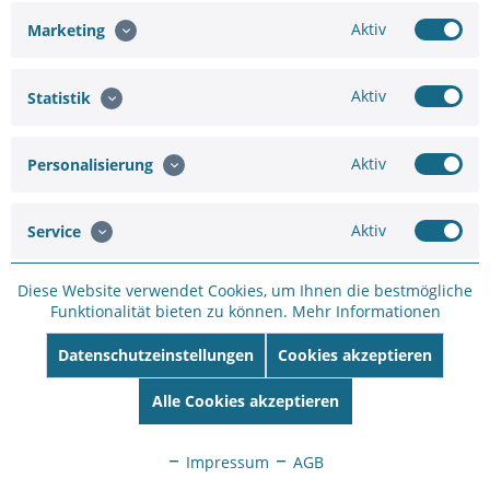
Aktiv
Marketing
Sie brauchen eine größere
Anfrageformular
Aktiv
Statistik
Menge oder
Projektunterstützung ?
Aktiv
Personalisierung
Merken
Bewerten
Artikel-Nr.:
SC33537417
Aktiv
Service
Hersteller:
VIVOTEK
Hersteller Artikel-
Diese Website verwendet Cookies, um Ihnen die bestmögliche
Nr:
IZ9361-EH
Funktionalität bieten zu können.
Mehr Informationen
EAN:
4712123676142
Datenschutzeinstellungen
Cookies akzeptieren
Beschreibung
Alle Cookies akzeptieren
VIVOTEK IZ9361-EH Fixe Zoom Netzwerkkamera 1080p
FullHD Auflösung, 20x optischen Zoom, 150m IR...
mehr
Impressum
AGB
Technische Daten