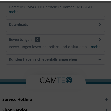
Hersteller VIVOTEK Herstellernummer IZ9361-EH...
mehr
Downloads
Bewertungen
0
Bewertungen lesen, schreiben und diskutieren...
mehr
Kunden haben sich ebenfalls angesehen
Service Hotline
Shop Service