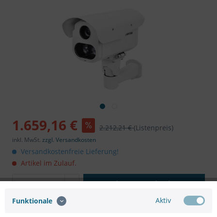
1.659,16 €
2.212,21 €
(Listenpreis)
inkl. MwSt.
zzgl. Versandkosten
Versandkostenfreie Lieferung!
Artikel im Zulauf.
In den
Warenkorb
Aktiv
Funktionale