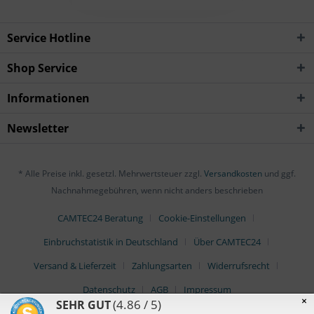
Service Hotline
Shop Service
Informationen
Newsletter
* Alle Preise inkl. gesetzl. Mehrwertsteuer zzgl.
Versandkosten
und ggf.
Nachnahmegebühren, wenn nicht anders beschrieben
CAMTEC24 Beratung
Cookie-Einstellungen
Einbruchstatistik in Deutschland
Über CAMTEC24
Versand & Lieferzeit
Zahlungsarten
Widerrufsrecht
Datenschutz
AGB
Impressum
×
(4.86 / 5)
SEHR GUT