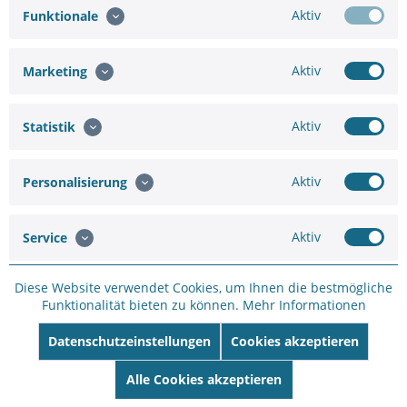
Aktiv
Funktionale
Hinzufügen
Aktiv
Marketing
109,35 €
140,19 €
Aktiv
Statistik
In den
Warenkorb
Aktiv
Personalisierung
Aktiv
Service
Merken
Bewerten
Diese Website verwendet Cookies, um Ihnen die bestmögliche
Funktionalität bieten zu können.
Mehr Informationen
Artikel-Nr.:
SC12597186
Hersteller:
AXIS
Datenschutzeinstellungen
Cookies akzeptieren
Hersteller Artikel-
Alle Cookies akzeptieren
Nr:
01021-001
EAN:
7331021057883