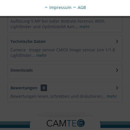
Impressum
AGB
Beschreibung
Auflösung 5 MP bei voller Bildrate Forensic WDR,
Lightfinder und OptimizedIR Axis...
mehr
Technische Daten
Camera Image sensor CMOS Image sensor size 1/1.8
Lightfinder...
mehr
Downloads
Bewertungen
0
Bewertungen lesen, schreiben und diskutieren...
mehr