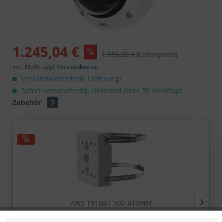
1.245,04 €
1.556,29 €
(Listenpreis)
inkl. MwSt.
zzgl. Versandkosten
Versandkostenfreie Lieferung!
Sofort versandfertig, Lieferzeit über 30 Werktage
Zubehör
7
AXIS T91B47 100-410MM