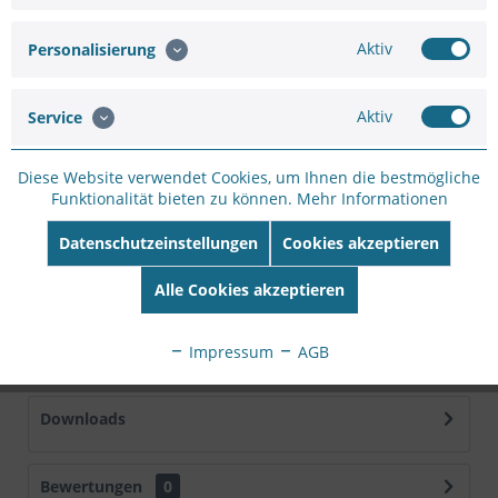
Artikel-Nr.:
WH3A49E31
Aktiv
Personalisierung
Hersteller:
VIVOTEK
Hersteller Artikel-
Aktiv
Nr:
FD9182-H,N/A,(2.8MM)
Service
EAN:
4710469352522
Diese Website verwendet Cookies, um Ihnen die bestmögliche
Beschreibung
Funktionalität bieten zu können.
Mehr Informationen
Recessed design dome,2M 30fps, H.265/H.264/MJPEG,
Datenschutzeinstellungen
Cookies akzeptieren
f2.8mm fixed focal lens,D/N, WDR Pro, PoE,...
mehr
Alle Cookies akzeptieren
Technische Daten
Hersteller VIVOTEK Produktgruppe Sicherheitskameras
Impressum
AGB
Produkttyp...
mehr
Downloads
Bewertungen
0