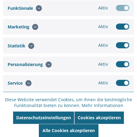
Aktiv
Funktionale
Hinzufügen
Aktiv
Marketing
32,13 €
35,70 €
Aktiv
Statistik
In den
Warenkorb
Aktiv
Personalisierung
Aktiv
Service
Merken
Bewerten
Diese Website verwendet Cookies, um Ihnen die bestmögliche
Funktionalität bieten zu können.
Mehr Informationen
Artikel-Nr.:
BK26C24C2
Hersteller:
HIKVISION
Datenschutzeinstellungen
Cookies akzeptieren
Hersteller Artikel-
Nr:
DS-2CD2126G2-I(2.8mm)(C)
Alle Cookies akzeptieren
EAN:
6931847120184