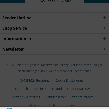
Service Hotline
Shop Service
Informationen
Newsletter
* Alle Preise inkl. gesetzl. Mehrwertsteuer zzgl.
Versandkosten
und ggf.
Nachnahmegebühren, wenn nicht anders beschrieben
CAMTEC24 Beratung
Cookie-Einstellungen
Einbruchstatistik in Deutschland
Über CAMTEC24
Versand & Lieferzeit
Zahlungsarten
Widerrufsrecht
Datenschutz
AGB
Impressum