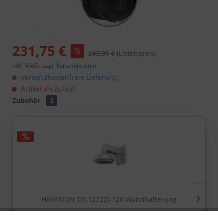
231,75 €
243,95 €
(Listenpreis)
inkl. MwSt.
zzgl. Versandkosten
Versandkostenfreie Lieferung!
Artikel im Zulauf.
Zubehör
3
HIKVISION DS-1272ZJ-120 Wandhalterung