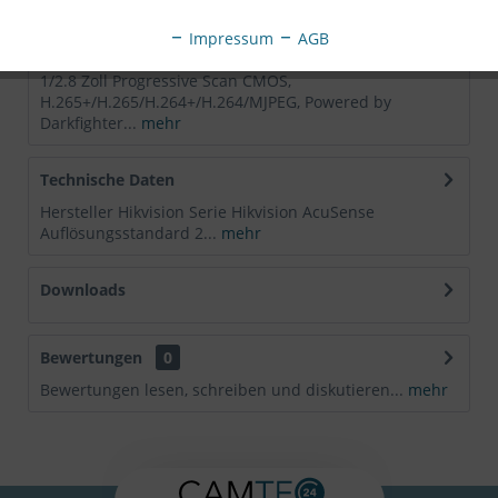
Impressum
AGB
Beschreibung
1/2.8 Zoll Progressive Scan CMOS,
H.265+/H.265/H.264+/H.264/MJPEG, Powered by
Darkfighter...
mehr
Technische Daten
Hersteller Hikvision Serie Hikvision AcuSense
Auflösungsstandard 2...
mehr
Downloads
Bewertungen
0
Bewertungen lesen, schreiben und diskutieren...
mehr