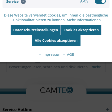
Aktiv
Service
Hersteller:
I-PRO
Hersteller Artikel-
Diese Website verwendet Cookies, um Ihnen die bestmögliche
Nr:
WV-S25700-V2L
Funktionalität bieten zu können.
Mehr Informationen
EAN:
4582619071603
Datenschutzeinstellungen
Cookies akzeptieren
Beschreibung
Alle Cookies akzeptieren
4MP Dome-Netzwerkkamera für den Außenbereich 4MP
Intelligente Automatik (mit AI-Engine)...
mehr
Impressum
AGB
Bewertungen
0
Bewertungen lesen, schreiben und diskutieren...
mehr
Service Hotline