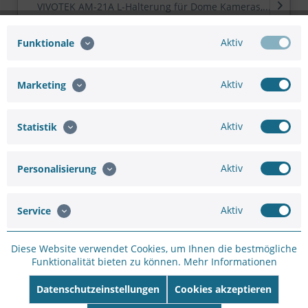
VIVOTEK AM-21A L-Halterung für Dome Kameras,...
Aktiv
Funktionale
Hinzufügen
Aktiv
Marketing
43,33 €
48,15 €
Aktiv
Statistik
In den
Warenkorb
Aktiv
Personalisierung
Aktiv
Service
Merken
Bewerten
Diese Website verwendet Cookies, um Ihnen die bestmögliche
Funktionalität bieten zu können.
Mehr Informationen
Artikel-Nr.:
WH81D46EB
Datenschutzeinstellungen
Cookies akzeptieren
Hersteller:
VIVOTEK
Hersteller Artikel-