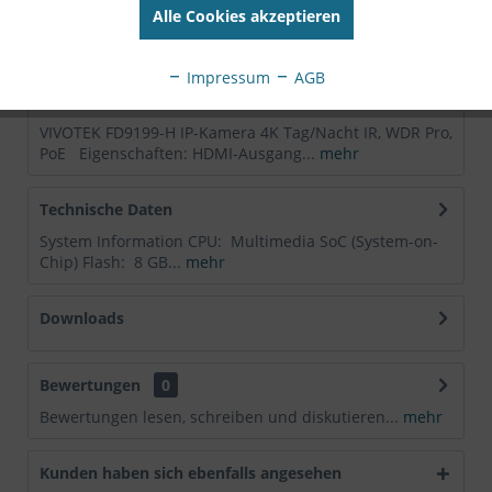
Alle Cookies akzeptieren
Nr:
FD9199-H
EAN:
4710469355967
Impressum
AGB
Beschreibung
VIVOTEK FD9199-H IP-Kamera 4K Tag/Nacht IR, WDR Pro,
PoE Eigenschaften: HDMI-Ausgang...
mehr
Technische Daten
System Information CPU: Multimedia SoC (System-on-
Chip) Flash: 8 GB...
mehr
Downloads
Bewertungen
0
Bewertungen lesen, schreiben und diskutieren...
mehr
Kunden haben sich ebenfalls angesehen