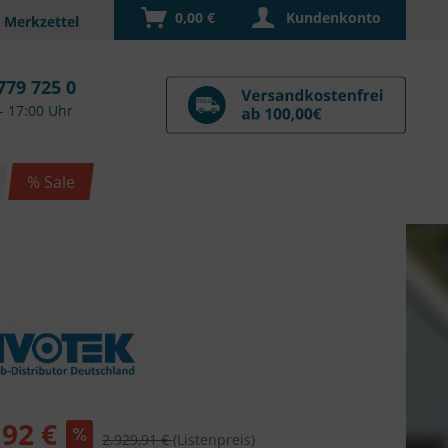
0,00 €
Kundenkonto
779 725 0
- 17:00 Uhr
% Sale
,92 €
2.929,91 €
(Listenpreis)