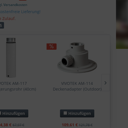
gl. Versandkosten
ostenfreie Lieferung!
m Zulauf.
5
VOTEK AM-117
VIVOTEK AM-114
gerungsrohr (40cm)
Deckenadapter (Outdoor)
Verl
(1.5")
Hinzufügen
Hinzufügen
4,38 €
109,61 €
67,97 €
121,78 €