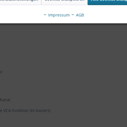
 WDR Pro (Wide Dynamic Range), Trend Micro IoT Security, MicroSD/
ct), Smart VCA, Deep Search
Impressum
AGB
ht
 Kanal
 VCA-Funktion (KI-basiert)