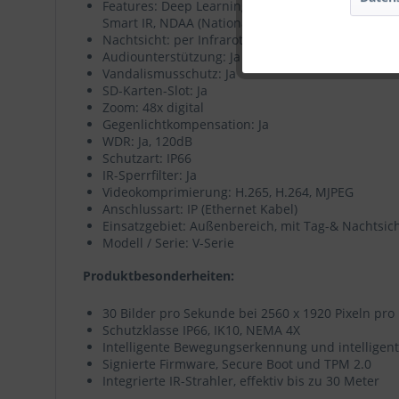
Features: Deep Learning (intelligente Analysen),
Smart IR, NDAA (National Defense Authorization A
Nachtsicht: per Infrarot (Reichweite bis zu 30 m)
Audiounterstützung: Ja
Vandalismusschutz: Ja
SD-Karten-Slot: Ja
Zoom: 48x digital
Gegenlichtkompensation: Ja
WDR: Ja, 120dB
Schutzart: IP66
IR-Sperrfilter: Ja
Videokomprimierung: H.265, H.264, MJPEG
Anschlussart: IP (Ethernet Kabel)
Einsatzgebiet: Außenbereich, mit Tag-& Nachtsic
Modell / Serie: V-Serie
Produktbesonderheiten:
30 Bilder pro Sekunde bei 2560 x 1920 Pixeln pro
Schutzklasse IP66, IK10, NEMA 4X
Intelligente Bewegungserkennung und intelligente
Signierte Firmware, Secure Boot und TPM 2.0
Integrierte IR-Strahler, effektiv bis zu 30 Meter