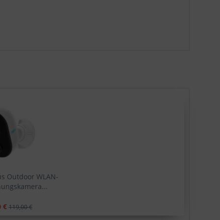
us Outdoor WLAN-
ungskamera...
 €
119,00 €