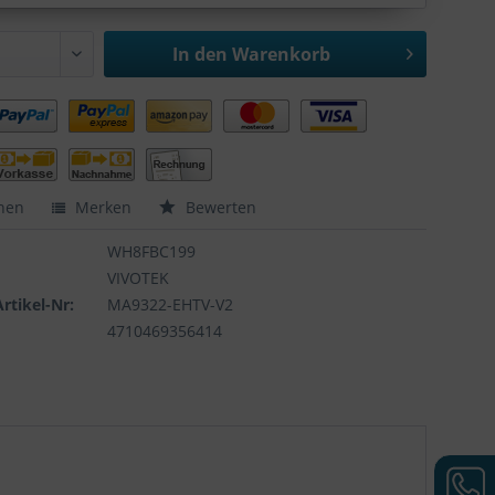
In den
Warenkorb
hen
Merken
Bewerten
WH8FBC199
VIVOTEK
Artikel-Nr:
MA9322-EHTV-V2
4710469356414