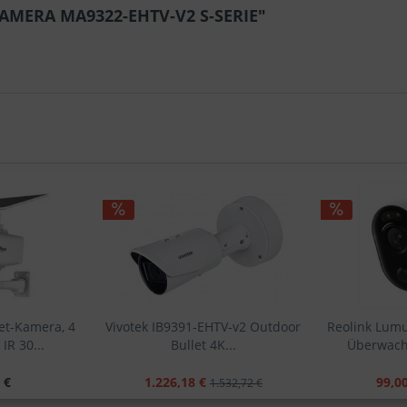
CAMERA MA9322-EHTV-V2 S-SERIE"
et-Kamera, 4
Vivotek IB9391-EHTV-v2 Outdoor
Reolink Lum
IR 30...
Bullet 4K...
Überwach
 €
1.226,18 €
99,00
1.532,72 €