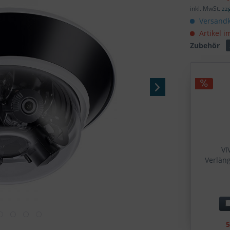
inkl. MwSt.
zz
Versandk
Artikel i
Zubehör
VI
Verlän
5