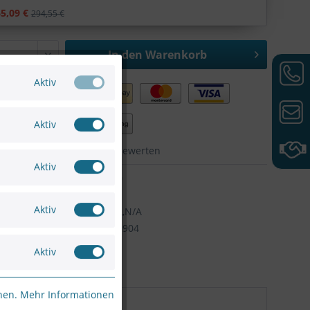
5,09 €
294,55 €
In den
Warenkorb
Aktiv
Aktiv
hen
Merken
Bewerten
Aktiv
WH3A49E50
VIVOTEK
Aktiv
Artikel-Nr:
SD9368-EHL,N/A
4710469352904
Aktiv
nnen.
Mehr Informationen