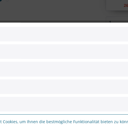
26
Vergleic
Artikel-Nr.:
Hersteller:
Hersteller 
EAN:
0
 Cookies, um Ihnen die bestmögliche Funktionalität bieten zu kö