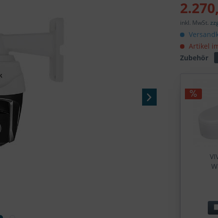
2.270
inkl. MwSt.
zz
Versandk
Artikel i
Zubehör
VI
W