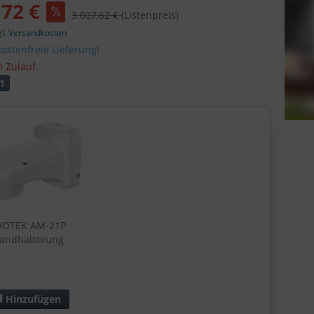
,72 €
3.027,62 €
(Listenpreis)
gl. Versandkosten
ostenfreie Lieferung!
m Zulauf.
1
VOTEK AM-21P
andhalterung
Hinzufügen