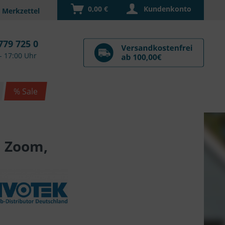
0,00 €
Kundenkonto
779 725 0
- 17:00 Uhr
% Sale
l Zoom,