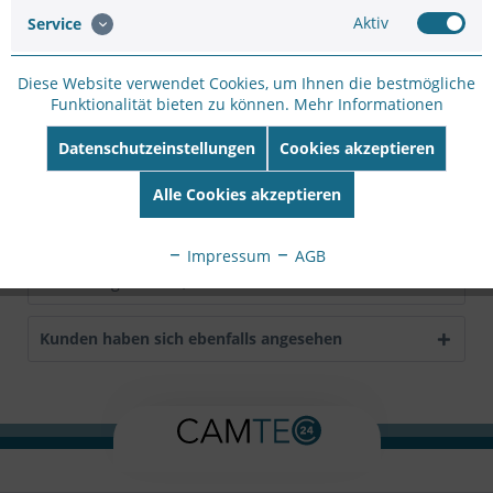
Artikel-Nr.:
CS4356F2A
Aktiv
Service
Hersteller:
I-PRO
Hersteller Artikel-
Nr:
WV-S25500-V3LN1
Diese Website verwendet Cookies, um Ihnen die bestmögliche
Funktionalität bieten zu können.
Mehr Informationen
EAN:
4582619071566
Datenschutzeinstellungen
Cookies akzeptieren
Beschreibung
mehr
Alle Cookies akzeptieren
Bewertungen
0
Impressum
AGB
Bewertungen lesen, schreiben und diskutieren...
mehr
Kunden haben sich ebenfalls angesehen