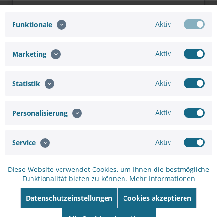
Aktiv
Funktionale
Hinzufügen
Aktiv
Marketing
23,56 €
26,18 €
Aktiv
Statistik
In den
Warenkorb
Aktiv
Personalisierung
Aktiv
Service
Merken
Bewerten
Diese Website verwendet Cookies, um Ihnen die bestmögliche
Funktionalität bieten zu können.
Mehr Informationen
Artikel-Nr.:
BK26C243F
Hersteller:
HIKVISION
Datenschutzeinstellungen
Cookies akzeptieren
Hersteller Artikel-
Nr:
DS-2TD2617-3/QA