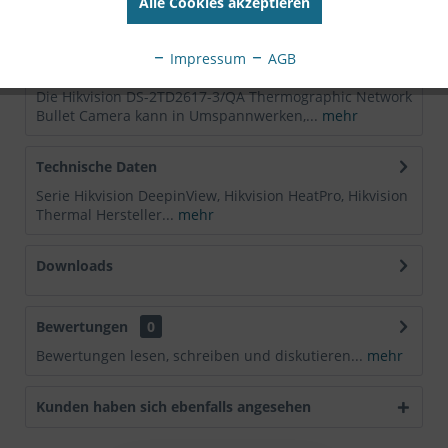
Alle Cookies akzeptieren
EAN:
6931847124625
Impressum
AGB
Beschreibung
Die Hikvision DS-2TD2617-3/QA Thermographic Network
Bullet Camera kann in Umspannwerken,...
mehr
Technische Daten
Serie Hikvision DeepinView, Hikvision HeatPro, Hikvision
Thermal Hersteller...
mehr
Downloads
Bewertungen
0
Bewertungen lesen, schreiben und diskutieren...
mehr
Kunden haben sich ebenfalls angesehen