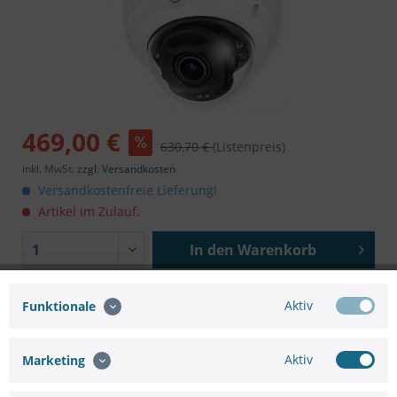
469,00 €
630,70 €
(Listenpreis)
inkl. MwSt.
zzgl. Versandkosten
Versandkostenfreie Lieferung!
Artikel im Zulauf.
In den
Warenkorb
Aktiv
Funktionale
Aktiv
Marketing
Merken
Bewerten