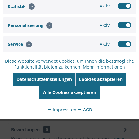
Artikel-Nr.:
83677761628
Aktiv
Statistik
Hersteller:
VIVOTEK
Hersteller Artikel-
Aktiv
Personalisierung
Nr:
FD9187-HT-A
EAN:
4710469351228
Aktiv
Service
Beschreibung
Die Kamera ist end of live, den Nachfolger finden Sie
Diese Website verwendet Cookies, um Ihnen die bestmögliche
unter FD9187-HT-V3 in zwei verschiedenen...
mehr
Funktionalität bieten zu können.
Mehr Informationen
Datenschutzeinstellungen
Cookies akzeptieren
Technische Daten
Hersteller VIVOTEK Produktgruppe Sicherheitskameras
Alle Cookies akzeptieren
Produkttyp...
mehr
Impressum
AGB
Downloads
Bewertungen
0
Bewertungen lesen, schreiben und diskutieren...
mehr